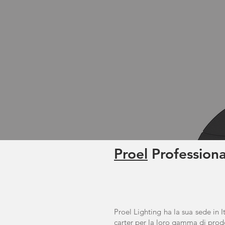
Proel
Professiona
Proel Lighting ha la sua sede in I
carter per la loro gamma di prodo