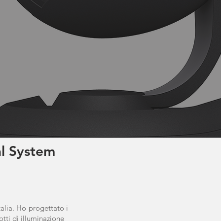
l System
talia. Ho progettato i
tti di illuminazione