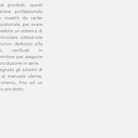
 prodotti, questi
zione professionale
 rivestiti da carter
funzionale, per avere
sibile un sistema di
rticolare attenzione
cutivo dedicato alla
i, verificati in
ornitore per eseguire
produzione in serie.
egnato gli schemi di
 al manuale utente,
nterno, fino ad un
lo prodotto.