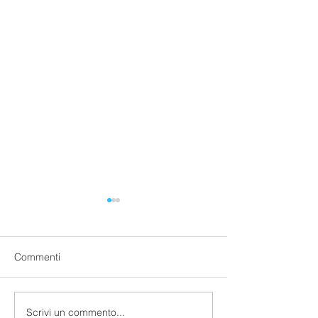
Commenti
3D Design Servi
Scrivi un commento...
3D Scan Service -